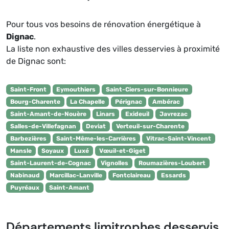
Pour tous vos besoins de rénovation énergétique à
Dignac
.
La liste non exhaustive des villes desservies à proximité
de Dignac sont:
Saint-Front
Eymouthiers
Saint-Ciers-sur-Bonnieure
Bourg-Charente
La Chapelle
Pérignac
Ambérac
Saint-Amant-de-Nouère
Linars
Exideuil
Javrezac
Salles-de-Villefagnan
Deviat
Verteuil-sur-Charente
Barbezières
Saint-Même-les-Carrières
Vitrac-Saint-Vincent
Mansle
Soyaux
Luxé
Vœuil-et-Giget
Saint-Laurent-de-Cognac
Vignolles
Roumazières-Loubert
Nabinaud
Marcillac-Lanville
Fontclaireau
Essards
Puyréaux
Saint-Amant
Départements limitrophes desservis