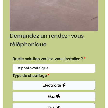
Demandez un rendez-vous
téléphonique
Quelle solution voulez-vous installer ?
Type de chauffage
Electricité
Gaz
Fuel