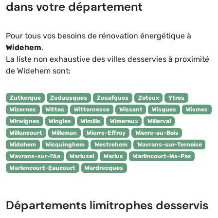
dans votre département
Pour tous vos besoins de rénovation énergétique à
Widehem
.
La liste non exhaustive des villes desservies à proximité
de Widehem sont:
Zutkerque
Zudausques
Zouafques
Zoteux
Ytres
Wizernes
Wittes
Witternesse
Wissant
Wisques
Wismes
Wirwignes
Wingles
Wimille
Wimereux
Willerval
Willencourt
Willeman
Wierre-Effroy
Wierre-au-Bois
Widehem
Wicquinghem
Westrehem
Wavrans-sur-Ternoise
Wavrans-sur-l'Aa
Warluzel
Warlus
Warlincourt-lès-Pas
Warlencourt-Eaucourt
Wardrecques
Départements limitrophes desservis