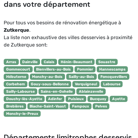
dans votre département
Pour tous vos besoins de rénovation énergétique à
Zutkerque
.
La liste non exhaustive des villes desservies à proximité
de Zutkerque sont:
Arras
Dainville
Calais
Hénin-Beaumont
Souastre
Gommecourt
Bienvillers-au-Bois
Pommier
Hannescamps
Hébuterne
Monchy-au-Bois
Sailly-au-Bois
Foncquevillers
Corbehem
Gouy-sous-Bellonne
Verquigneul
Labourse
Sailly-Labourse
Sains-en-Gohelle
Ablainzevelle
Douchy-lès-Ayette
Adinfer
Puisieux
Bucquoy
Ayette
Brebières
Biache-Saint-Vaast
Fampoux
Pelves
Monchy-le-Preux
Départements limitrophes desservis