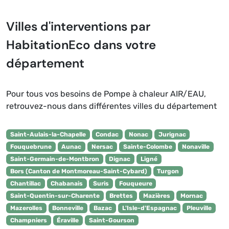
Villes d'interventions par
HabitationEco dans votre
département
Pour tous vos besoins de Pompe à chaleur AIR/EAU,
retrouvez-nous dans différentes villes du département
Saint-Aulais-la-Chapelle
Condac
Nonac
Jurignac
Fouquebrune
Aunac
Nersac
Sainte-Colombe
Nonaville
Saint-Germain-de-Montbron
Dignac
Ligné
Bors (Canton de Montmoreau-Saint-Cybard)
Turgon
Chantillac
Chabanais
Suris
Fouqueure
Saint-Quentin-sur-Charente
Brettes
Mazières
Mornac
Mazerolles
Bonneville
Bazac
L'Isle-d'Espagnac
Pleuville
Champniers
Éraville
Saint-Gourson