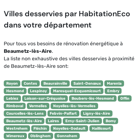
Villes desservies par HabitationEco
dans votre département
Pour tous vos besoins de rénovation énergétique à
Beaumetz-lès-Aire
.
La liste non exhaustive des villes desservies à proximité
de Beaumetz-lès-Aire sont:
Royon
Contes
Beaurainville
Saint-Denœux
Marenla
Hesmond
Lespinoy
Maresquel-Ecquemicourt
Embry
Lebiez
Loison-sur-Créquoise
Boubers-lès-Hesmond
Offin
Rimboval
Vermelles
Noyelles-lès-Vermelles
Courcelles-lès-Lens
Febvin-Palfart
Ligny-lès-Aire
Beaumetz-lès-Aire
Laires
Erny-Saint-Julien
Bomy
Westrehem
Fléchin
Noyelles-Godault
Haillicourt
Wimereux
Oblinghem
Gonnehem