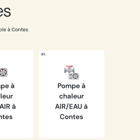
es
ble à Contes
pe à
Pompe à
leur
chaleur
AIR à
AIR/EAU à
ntes
Contes