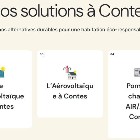
os solutions à Cont
os alternatives durables pour une habitation éco-responsa
e
L’Aérovoltaïqu
Pom
ltaïque
e à Contes
cha
ntes
AIR/
Co