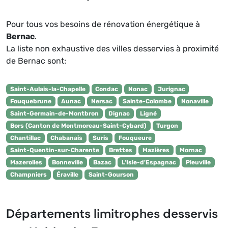
Pour tous vos besoins de rénovation énergétique à
Bernac
.
La liste non exhaustive des villes desservies à proximité
de Bernac sont:
Saint-Aulais-la-Chapelle
Condac
Nonac
Jurignac
Fouquebrune
Aunac
Nersac
Sainte-Colombe
Nonaville
Saint-Germain-de-Montbron
Dignac
Ligné
Bors (Canton de Montmoreau-Saint-Cybard)
Turgon
Chantillac
Chabanais
Suris
Fouqueure
Saint-Quentin-sur-Charente
Brettes
Mazières
Mornac
Mazerolles
Bonneville
Bazac
L'Isle-d'Espagnac
Pleuville
Champniers
Éraville
Saint-Gourson
Départements limitrophes desservis