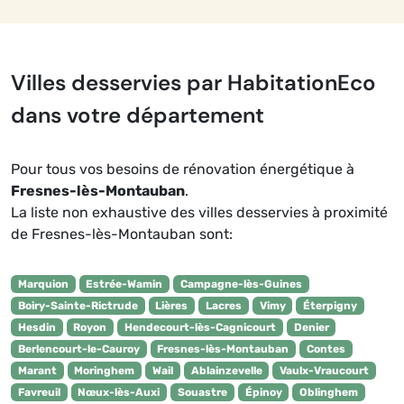
Villes desservies par HabitationEco
dans votre département
Pour tous vos besoins de rénovation énergétique à
Fresnes-lès-Montauban
.
La liste non exhaustive des villes desservies à proximité
de Fresnes-lès-Montauban sont:
Marquion
Estrée-Wamin
Campagne-lès-Guines
Boiry-Sainte-Rictrude
Lières
Lacres
Vimy
Éterpigny
Hesdin
Royon
Hendecourt-lès-Cagnicourt
Denier
Berlencourt-le-Cauroy
Fresnes-lès-Montauban
Contes
Marant
Moringhem
Wail
Ablainzevelle
Vaulx-Vraucourt
Favreuil
Nœux-lès-Auxi
Souastre
Épinoy
Oblinghem