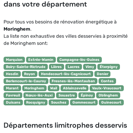
dans votre département
Pour tous vos besoins de rénovation énergétique à
Moringhem
.
La liste non exhaustive des villes desservies à proximité
de Moringhem sont:
Marquion
Estrée-Wamin
Campagne-lès-Guines
Boiry-Sainte-Rictrude
Lières
Lacres
Vimy
Éterpigny
Hesdin
Royon
Hendecourt-lès-Cagnicourt
Denier
Berlencourt-le-Cauroy
Fresnes-lès-Montauban
Contes
Marant
Moringhem
Wail
Ablainzevelle
Vaulx-Vraucourt
Favreuil
Nœux-lès-Auxi
Souastre
Épinoy
Oblinghem
Duisans
Rocquigny
Souchez
Gommecourt
Guinecourt
Départements limitrophes desservis